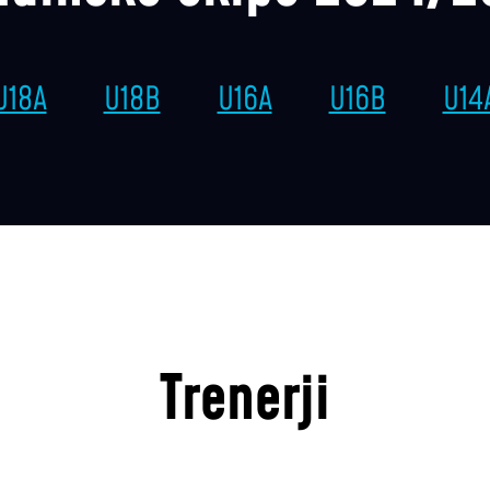
U18A
U18B
U16A
U16B
U14
Trenerji