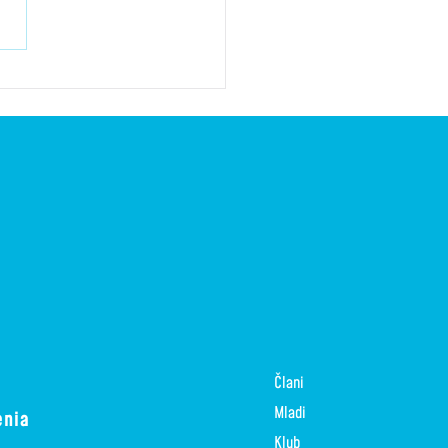
E ZA REVANŠO!
Člani
Mladi
enia
Klub