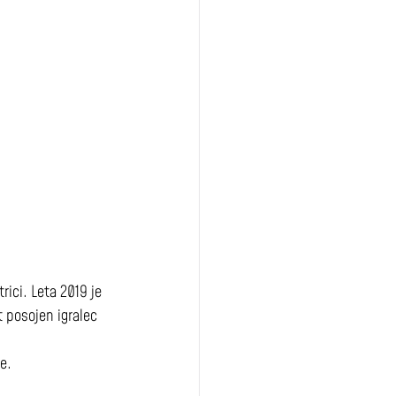
rici. Leta 2019 je 
 posojen igralec 
je.