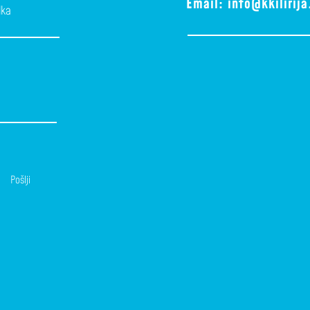
Email:
info@kkilirij
lka
Pošlji