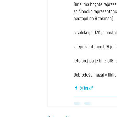
Bine ima bogate repreze
za člansko reprezentanco 
nastopil na 8 tekmah),
s selekcijo U20 je posta
z reprezentanco U18 je o
leto prej pa je bil z U18
Dobrodošel nazaj v Ilirijo