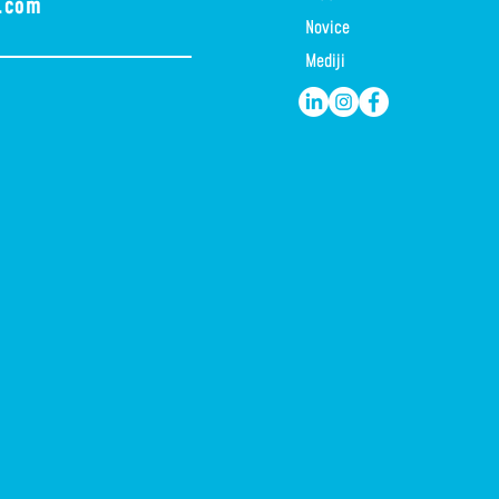
a.com
Novice
Mediji