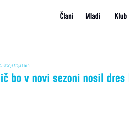
Člani
Mladi
Klub
25
Branje traja 1 min
ič bo v novi sezoni nosil dres I