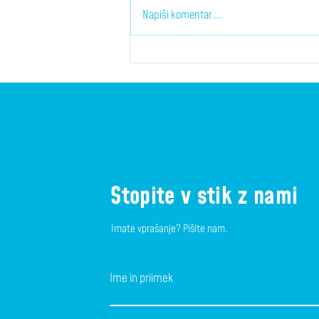
Napiši komentar ...
Boban Marjanović okrepil
Perspektivo Ilirijo
Stopite v stik z nami
Imate vprašanje? Pišite nam.
Ime in priimek