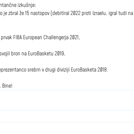
ntančne izkušnje:
je zbral že 15 nastopov (debitiral 2022 proti Izraelu, igral tudi na 
l prvak FIBA European Challengerja 2021,
svojil bron na EuroBasketu 2019,
 reprezentanco srebrn v drugi diviziji EuroBasketa 2018.
, Bine!