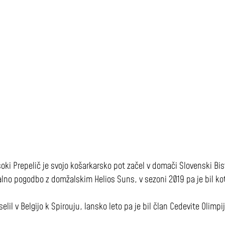
oki Prepelič je svojo košarkarsko pot začel v domači Slovenski Bist
lno pogodbo z domžalskim Helios Suns, v sezoni 2019 pa je bil kot
elil v Belgijo k Spirouju, lansko leto pa je bil član Cedevite Olimpi