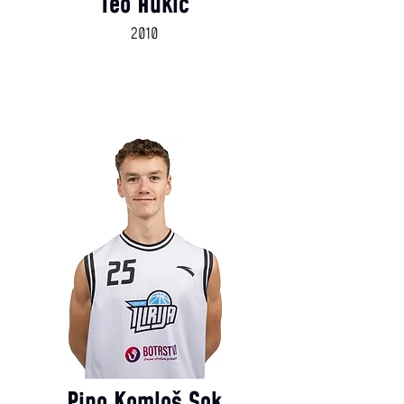
Teo Hukić
2010
Pino Komloš Sok