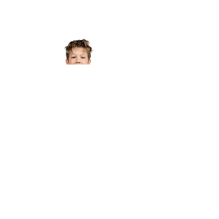
Veno Povše
2010