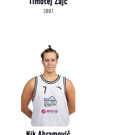
Timotej Zajc
2007
Nik Abramovič