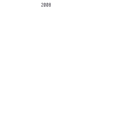
2008
Luka Miklič
2008