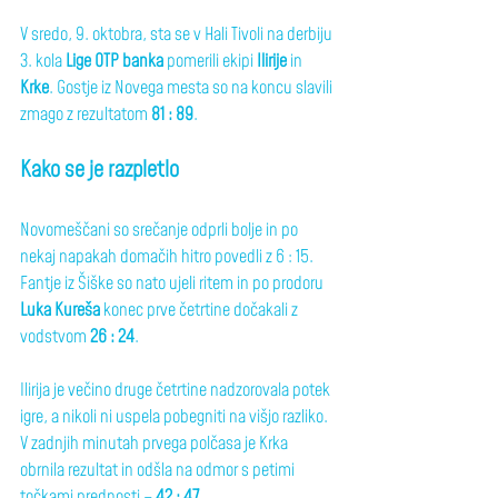
V sredo, 9. oktobra, sta se v Hali Tivoli na derbiju 
3. kola 
Lige OTP banka
 pomerili ekipi 
Ilirije
 in 
Krke
. Gostje iz Novega mesta so na koncu slavili 
zmago z rezultatom 
81 : 89
.
Kako se je razpletlo
Novomeščani so srečanje odprli bolje in po 
nekaj napakah domačih hitro povedli z 6 : 15. 
Fantje iz Šiške so nato ujeli ritem in po prodoru 
Luka Kureša
 konec prve četrtine dočakali z 
vodstvom 
26 : 24
.
Ilirija je večino druge četrtine nadzorovala potek 
igre, a nikoli ni uspela pobegniti na višjo razliko. 
V zadnjih minutah prvega polčasa je Krka 
obrnila rezultat in odšla na odmor s petimi 
točkami prednosti – 
42 : 47
.