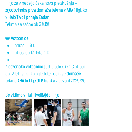
Ilirijo že v nedeljo čaka nova preizkušnja – 
zgodovinska prva domača tekma v ABA 1 ligi
, ko 
v 
Halo Tivoli prihaja Zadar
.
Tekma se začne ob 
20:00
.
🎟 
Vstopnice:
odrasli: 10 €
otroci do 12. leta: 1 €
Z 
sezonsko vstopnico
 (99 € odrasli / 1 € otroci 
do 12 let) si lahko ogledate tudi vse 
domače 
tekme ABA in Lige OTP banka
 v sezoni 2025/26.
Se vidimo v Hali Tivoli!Ajde Ilirija!