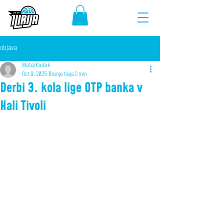
objava
Matej Kadak
Oct 9, 2025
Branje traja 2 min
Derbi 3. kola lige OTP banka v
Hali Tivoli