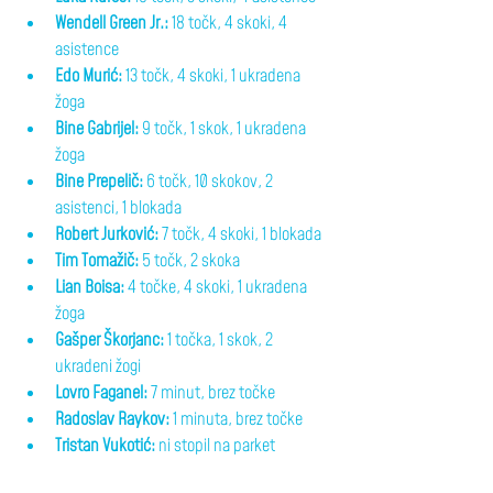
Wendell Green Jr.:
 18 točk, 4 skoki, 4 
asistence
Edo Murić:
 13 točk, 4 skoki, 1 ukradena 
žoga
Bine Gabrijel:
 9 točk, 1 skok, 1 ukradena 
žoga
Bine Prepelič:
 6 točk, 10 skokov, 2 
asistenci, 1 blokada
Robert Jurković:
 7 točk, 4 skoki, 1 blokada
Tim Tomažič:
 5 točk, 2 skoka
Lian Boisa:
 4 točke, 4 skoki, 1 ukradena 
žoga
Gašper Škorjanc:
 1 točka, 1 skok, 2 
ukradeni žogi
Lovro Faganel:
 7 minut, brez točke
Radoslav Raykov:
 1 minuta, brez točke
Tristan Vukotić:
 ni stopil na parket