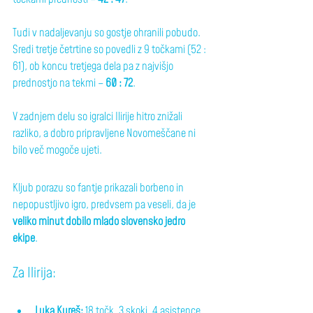
Tudi v nadaljevanju so gostje ohranili pobudo. 
Sredi tretje četrtine so povedli z 9 točkami (52 : 
61), ob koncu tretjega dela pa z najvišjo 
prednostjo na tekmi – 
60 : 72
.
V zadnjem delu so igralci Ilirije hitro znižali 
razliko, a dobro pripravljene Novomeščane ni 
bilo več mogoče ujeti.
Kljub porazu so fantje prikazali borbeno in 
nepopustljivo igro, predvsem pa veseli, da je 
veliko minut dobilo mlado slovensko jedro 
ekipe
.
Za Ilirija:
Luka Kureš:
 18 točk, 3 skoki, 4 asistence