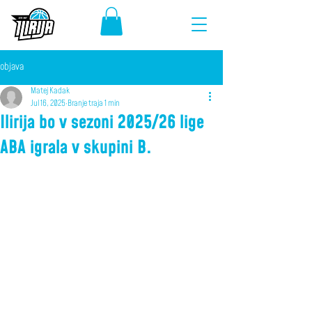
objava
Matej Kadak
Jul 16, 2025
Branje traja 1 min
Ilirija bo v sezoni 2025/26 lige
ABA igrala v skupini B.