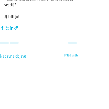
veseliš?
Ajde Ilirija!
Ogled vseh
Nedavne objave