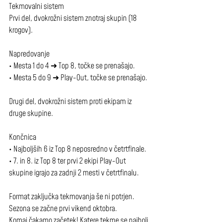
Tekmovalni sistem
Prvi del, dvokrožni sistem znotraj skupin (18 
krogov).
Napredovanje
• Mesta 1 do 4 ➜ Top 8, točke se prenašajo.
• Mesta 5 do 9 ➜ Play-Out, točke se prenašajo.
Drugi del, dvokrožni sistem proti ekipam iz 
druge skupine.
Končnica
• Najboljših 6 iz Top 8 neposredno v četrtfinale.
• 7. in 8. iz Top 8 ter prvi 2 ekipi Play-Out 
skupine igrajo za zadnji 2 mesti v četrtfinalu.
Format zaključka tekmovanja še ni potrjen.
Sezona se začne prvi vikend oktobra.
Komaj čakamo začetek! Katere tekme se najbolj 